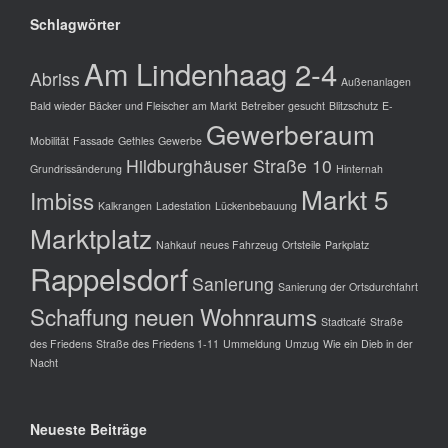
Schlagwörter
Am Lindenhaag 2-4
Abriss
Außenanlagen
Bald wieder Bäcker und Fleischer am Markt
Betreiber gesucht
Blitzschutz
E-
Gewerberaum
Mobilität
Fassade
Gethles
Gewerbe
Hildburghäuser Straße 10
Grundrissänderung
Hinternah
Markt 5
Imbiss
Kalkrangen
Ladestation
Lückenbebauung
Marktplatz
Nahkauf
neues Fahrzeug
Ortsteile
Parkplatz
Rappelsdorf
Sanierung
Sanierung der Ortsdurchfahrt
Schaffung neuen Wohnraums
Stadtcafé
Straße
des Friedens
Straße des Friedens 1-11
Ummeldung
Umzug
Wie ein Dieb in der
Nacht
Neueste Beiträge