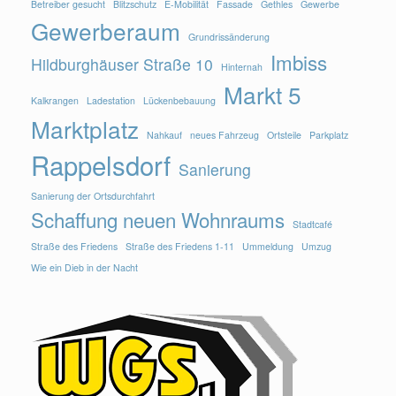
Betreiber gesucht
Blitzschutz
E-Mobilität
Fassade
Gethles
Gewerbe
Gewerberaum
Grundrissänderung
Imbiss
Hildburghäuser Straße 10
Hinternah
Markt 5
Kalkrangen
Ladestation
Lückenbebauung
Marktplatz
Nahkauf
neues Fahrzeug
Ortsteile
Parkplatz
Rappelsdorf
Sanierung
Sanierung der Ortsdurchfahrt
Schaffung neuen Wohnraums
Stadtcafé
Straße des Friedens
Straße des Friedens 1-11
Ummeldung
Umzug
Wie ein Dieb in der Nacht