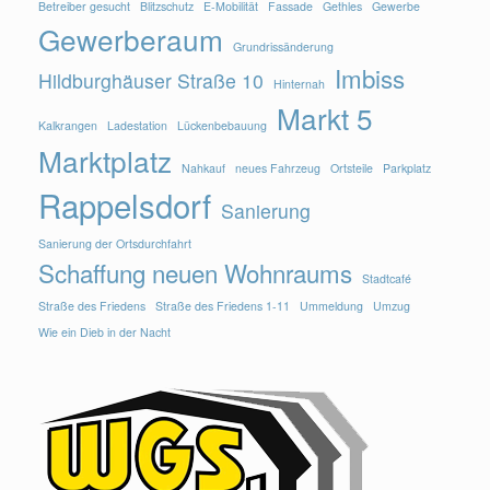
Betreiber gesucht
Blitzschutz
E-Mobilität
Fassade
Gethles
Gewerbe
Gewerberaum
Grundrissänderung
Imbiss
Hildburghäuser Straße 10
Hinternah
Markt 5
Kalkrangen
Ladestation
Lückenbebauung
Marktplatz
Nahkauf
neues Fahrzeug
Ortsteile
Parkplatz
Rappelsdorf
Sanierung
Sanierung der Ortsdurchfahrt
Schaffung neuen Wohnraums
Stadtcafé
Straße des Friedens
Straße des Friedens 1-11
Ummeldung
Umzug
Wie ein Dieb in der Nacht