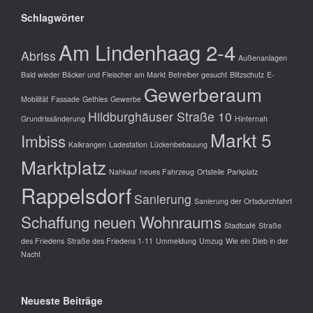
Schlagwörter
Am Lindenhaag 2-4
Abriss
Außenanlagen
Bald wieder Bäcker und Fleischer am Markt
Betreiber gesucht
Blitzschutz
E-
Gewerberaum
Mobilität
Fassade
Gethles
Gewerbe
Hildburghäuser Straße 10
Grundrissänderung
Hinternah
Markt 5
Imbiss
Kalkrangen
Ladestation
Lückenbebauung
Marktplatz
Nahkauf
neues Fahrzeug
Ortsteile
Parkplatz
Rappelsdorf
Sanierung
Sanierung der Ortsdurchfahrt
Schaffung neuen Wohnraums
Stadtcafé
Straße
des Friedens
Straße des Friedens 1-11
Ummeldung
Umzug
Wie ein Dieb in der
Nacht
Neueste Beiträge