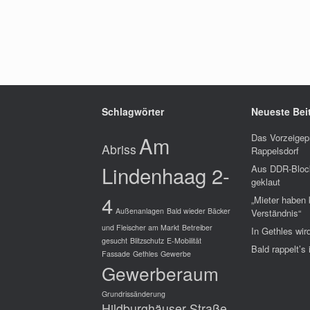
Schlagwörter
Neueste Bei
Am
Das Vorzeigep
Abriss
Rappelsdorf
Lindenhaag 2-
Aus DDR-Block
geklaut
4
„Mieter haben
Außenanlagen
Bald wieder Bäcker
Verständnis“
und Fleischer am Markt
Betreiber
In Gethles wir
gesucht
Blitzschutz
E-Mobilität
Bald rappelt’s
Fassade
Gethles
Gewerbe
Gewerberaum
Grundrissänderung
Hildburghäuser Straße