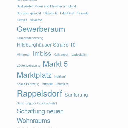
Bald wieder Bäcker und Fleischer am Markt
Betreiber gesucht
Blitzschutz
E-Mobilität
Fassade
Gethles
Gewerbe
Gewerberaum
Grundrissänderung
Hildburghäuser Straße 10
Imbiss
Hinternah
Kalkrangen
Ladestation
Markt 5
Lückenbebauung
Marktplatz
Nahkauf
neues Fahrzeug
Ortsteile
Parkplatz
Rappelsdorf
Sanierung
Sanierung der Ortsdurchfahrt
Schaffung neuen
Wohnraums